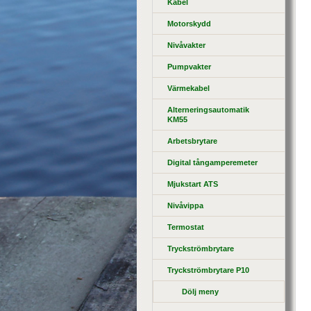
Kabel
Motorskydd
Nivåvakter
Pumpvakter
Värmekabel
Alterneringsautomatik
KM55
Arbetsbrytare
Digital tångamperemeter
Mjukstart ATS
Nivåvippa
Termostat
Tryckströmbrytare
Tryckströmbrytare P10
Dölj meny