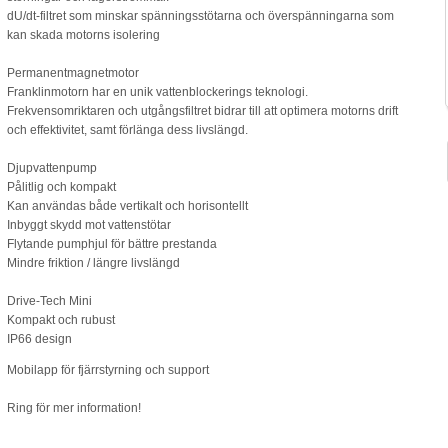
dU/dt-filtret som minskar spänningsstötarna och överspänningarna som
kan skada motorns isolering
Permanentmagnetmotor
Franklinmotorn har en unik vattenblockerings teknologi.
Frekvensomriktaren och utgångsfiltret bidrar till att optimera motorns drift
och effektivitet, samt förlänga dess livslängd.
Djupvattenpump
Pålitlig och kompakt
Kan användas både vertikalt och horisontellt
Inbyggt skydd mot vattenstötar
Flytande pumphjul för bättre prestanda
Mindre friktion / längre livslängd
Drive-Tech Mini
Kompakt och rubust
IP66 design
Mobilapp för fjärrstyrning och support
Ring för mer information!