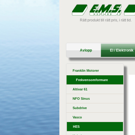
Rätt produkt till rätt pris, i rätt tid.
Avlopp
El / Elektronik
Franklin Motorer
Frekvensomformare
Altivar 61
NFO Sinus
Subdrive
Vasco
HES