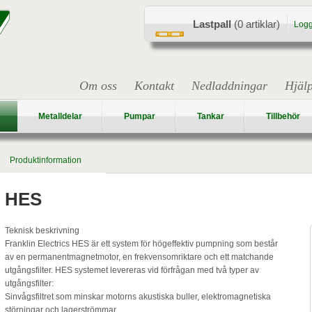
Lastpall
(0 artiklar)
Logg
Om oss
Kontakt
Nedladdningar
Hjäl
Metalldelar
Pumpar
Tankar
Tillbehör
Produktinformation
HES
Teknisk beskrivning
Franklin Electrics HES är ett system för högeffektiv pumpning som består
av en permanentmagnetmotor, en frekvensomriktare och ett matchande
utgångsfilter. HES systemet levereras vid förfrågan med två typer av
utgångsfilter:
Sinvågsfiltret som minskar motorns akustiska buller, elektromagnetiska
störningar och lagerströmmar.